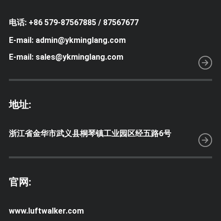
电话: +86 579-87567885 / 87567677
E-mail: admin@ykminglang.com
E-mail: sales@ykminglang.com
地址:
浙江省金华市武义县桐琴镇工业园区经五路6号
官网:
www.luftwalker.com